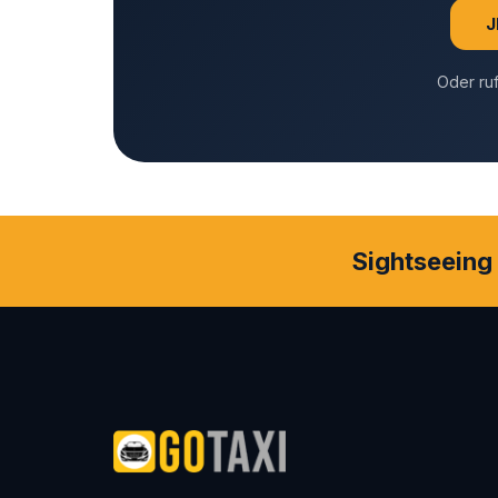
J
Oder ru
Sightseeing