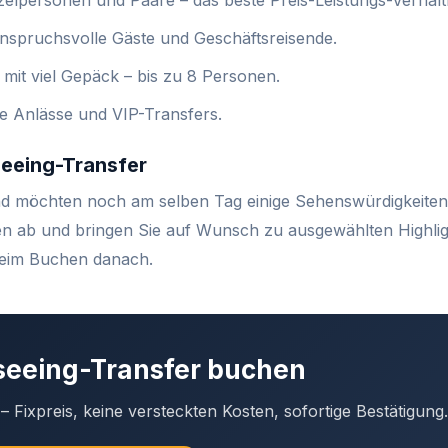
elpersonen und Paare – das beste Preis-Leistungs-Verhältn
nspruchsvolle Gäste und Geschäftsreisende.
 mit viel Gepäck – bis zu 8 Personen.
 Anlässe und VIP-Transfers.
seeing-Transfer
d möchten noch am selben Tag einige Sehenswürdigkeiten
fen ab und bringen Sie auf Wunsch zu ausgewählten Highlig
 beim Buchen danach.
tseeing-Transfer buchen
 Fixpreis, keine versteckten Kosten, sofortige Bestätigung