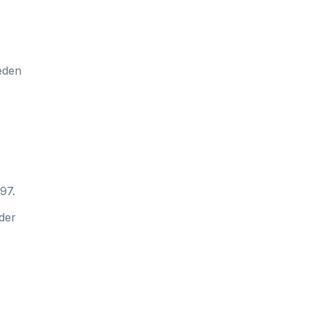
eden
97.
der