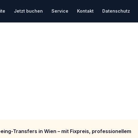
ite
Jetzt buchen
Service
Kontakt
Datenschutz
nsfer Wien
vaten Fahrer, der Sie zu den
ringt.
eing-Transfers in Wien – mit Fixpreis, professionellem