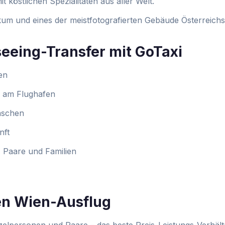
 köstlichen Spezialitäten aus aller Welt.
m und eines der meistfotografierten Gebäude Österreichs
tseeing-Transfer mit GoTaxi
en
r am Flughafen
nschen
nft
 Paare und Familien
en Wien-Ausflug