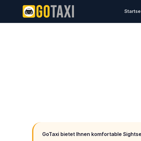
Startse
Home
/
Service
/
Sightseeing Transfer
Sightseeing Tra
Wien entspannt entdecken – mit einem pri
schönsten Sehenswürdigkeiten der Stadt b
GoTaxi bietet Ihnen komfortable Sightse