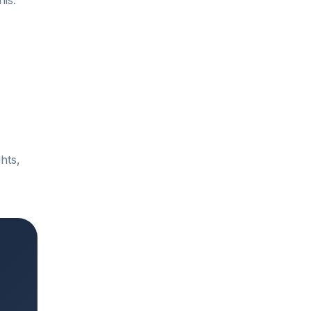
is.
hts,
.